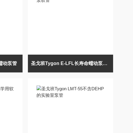
管蠕动泵管
圣戈班Tygon E-LFL长寿命蠕动泵软管