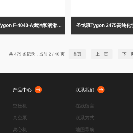
圣戈班Tygon F-4040-A燃油和润滑油软管
圣戈班Tygon 2475高纯
共 479 条记录，当前 2 / 40 页
首页
上一页
下一
产品中心
联系我们
空压机
在线留言
真空泵
联系方式
离心机
地图导航