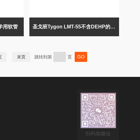
化学用软管
圣戈班Tygon LMT-55不含DEHP的实验室泵管
页
末页
跳转到第
页
扫码加微信