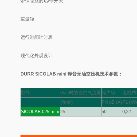
带保险丝的启/停开关
重量轻
运行时间计时表
现代化外观设计
DURR SICOLAB mini 静音无油空压机
技术参数：
型号
0bar时的自由气流量
噪声级
电机功
(l/min)
PN dB (A)
P1 (kW
SICOLAB 025 mini
25
50
0,22