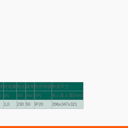
率
耗电量
电压
频率
防护等级
外形尺寸
)
(A)
(V)
(Hz)
(IP)
长x 高 x 宽(mm)
1,0
230
50
IP20
396x347x321