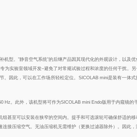
OLAB系列的增补机型。"静音空气系统"的后继产品因其现代化的外观设计，以及
mini专为实验室领域开发–避免了对常规试验过程和浓度的任何干扰。
因此，可以在工作场所轻松定位。SICOLAB mini是装有一体
 V和60 Hz。此外，该机型将可作为SICOLAB mini Endo版用于内窥镜
，因此，该机组甚至可以安装在狭窄的空间内。提手和可选滚轮可确保舒适的
上快速连接压缩空气。无油压缩机无需维护（更换过滤器除外）。因此