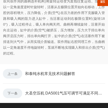
双向双作用的曲柄连杆机构)将旋转运动变为直线往复运动。当曲柄
以一定角速度逆时针旋转时，活塞从左极限位置开始向右移动，工作
腔的容积增大，压力降低，介质(空气)在压力差的作用下克服吸入管
路和吸入阀的阻力进入缸中，当活塞运动到右极限位置时(旋转18
0°)，吸入过程停止，吸人单向阀关闭。曲柄再继续旋转，活塞开始
向左运动，缸中的介质(空气)被挤压，压力增加，压力大于排出单向
阀开启压力时，排出单向阀打开，缸中的介质(空气)在活塞作用下被
排送到大气中，从而实现介质输送。双作用缸右腔同理工作，当曲柄
以一定角速度不停地旋转时，泵就不断地实现吸入和排出介质(空气)
的过程。
和泰纯水机常见技术问题解答
上一条
大圣空压机 DA5001气压可调节可满足不同的设备需要
下一条