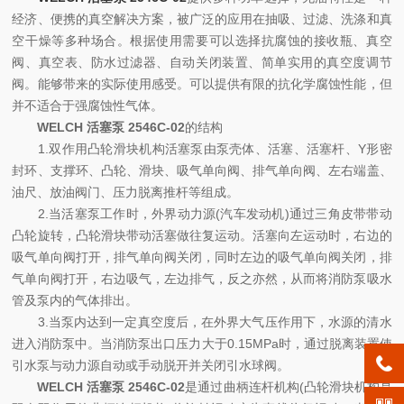
经济、便携的真空解决方案，被广泛的应用在抽吸、过滤、洗涤和真
空干燥等多种场合。根据使用需要可以选择抗腐蚀的接收瓶、真空
阀、真空表、防水过滤器、自动关闭装置、简单实用的真空度调节
阀。能够带来的实际使用感受。可以提供有限的抗化学腐蚀性能，但
并不适合于强腐蚀性气体。
WELCH 活塞泵 2546C-02
的结构
1.双作用凸轮滑块机构活塞泵由泵壳体、活塞、活塞杆、Y形密
封环、支撑环、凸轮、滑块、吸气单向阀、排气单向阀、左右端盖、
油尺、放油阀门、压力脱离推杆等组成。
2.当活塞泵工作时，外界动力源(汽车发动机)通过三角皮带带动
凸轮旋转，凸轮滑块带动活塞做往复运动。活塞向左运动时，右边的
吸气单向阀打开，排气单向阀关闭，同时左边的吸气单向阀关闭，排
气单向阀打开，右边吸气，左边排气，反之亦然，从而将消防泵吸水
管及泵内的气体排出。
3.当泵内达到一定真空度后，在外界大气压作用下，水源的清水
进入消防泵中。当消防泵出口压力大于0.15MPa时，通过脱离装置使
引水泵与动力源自动或手动脱开并关闭引水球阀。
WELCH 活塞泵 2546C-02
是通过曲柄连杆机构(凸轮滑块机构是