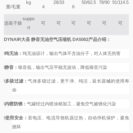
kg
28/33
50/62.5
78/90
91/114.5
重/毛重
4
6
suppo
选装干燥
可
可
可
可
可
可
rt
DYNAIR大圣 静音无油空气压缩机
DA5002
产品介绍：
l
纯无油：
纯无油设计，输出气体不含油分子，对人体无伤害
l
静音
：
噪音低，输出气压平稳无波动，降低噪音污染
l
多级过滤：
气体多级过滤，更干净、纯洁，延长器械的使用寿
命
l
内喷防锈：
气罐经过内喷涂精加工，避免空气被锈化污染
l
使用安全：
若电压、电流导致机器过热，自动停机保护，避免
烧坏