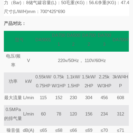
力（Bar)：8
储气罐容量(L)：50
毛重(KG)：56.6
净重(KG)：47.4
尺寸(L/W/H)mm：700*425*690
产品对比
：
DA700
DA500
DA700
DA700
型号
DA5001
DA7004
1
2
2
3
电压/频
V
220v/50Hz，
110V/60Hz
率
0.55kW/
0.75k
1.1kW/
1.5kW/
2.25k
3kW/4H
功率
kW
0.75HP
W/1HP
1.5HP
2HP
W/3HP
P
最大流量
L/min
115
152
230
304
456
608
0.5MPa
L/min
60
78
120
156
234
312
的排气量
噪音值
dB(A)
≤65
≤68
≤66
≤69
≤70
≤71