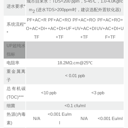
城市自来水：TDS<200 ppm，5-45℃，1.0-4.0Kgf/c
进水要求*
m
(进水TDS>200ppm时，建议选配外置软化器)
2
PF+AC+R
PF+AC+RO
PF+AC+RO
PF+AC+RO+
系统流程*
O+AC+DI+
+AC+DI+UF
+UV+AC+DI
UV+AC+DI+U
*
TF
+TF
+TF
F+TF
UP超纯水
指标
电阻率
18.2MΩ.cm@25℃
重金属离
< 0.01 ppb
子
总有机碳
<10 ppb
<3 ppb
(TOC)***
细菌
<0.1 cfu/ml
热源(内毒
<0.001 Eu/m
N/A
N/A
<0.001 Eu/ml
素)
l