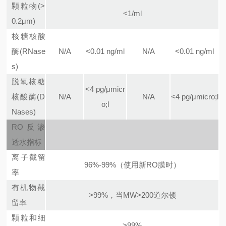
颗粒物(>
<1/ml
0.2μm)
核糖核酸
酶(RNase
N/A
<0.01 ng/ml
N/A
<0.01 ng/ml
s)
脱氧核糖
<4 pg/μmicr
核酸酶(D
N/A
N/A
<4 pg/μmicro;l
o;l
Nases)
RO反渗
透水指标
离子截留
96%-99%（使用新RO膜时）
率
有机物截
>99%，当MW>200道尔顿
留率
颗粒和细
>99%