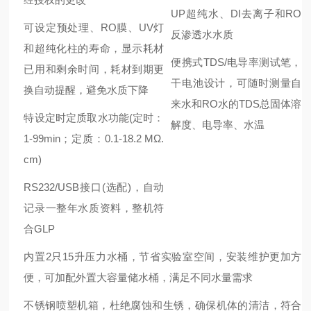
UP超纯水、DI去离子和RO
可设定预处理、RO膜、UV灯
反渗透水水质
和超纯化柱的寿命，显示耗材
便携式TDS/电导率测试笔，
已用和剩余时间，耗材到期更
干电池设计，可随时测量自
换自动提醒，避免水质下降
来水和RO水的TDS总固体溶
特设定时定质取水功能(定时：
解度、电导率、水温
1-99min；定质：0.1-18.2 MΩ.
cm)
RS232/USB接口(选配)，自动
记录一整年水质资料，整机符
合GLP
内置2只15升压力水桶，节省实验室空间，安装维护更加方
便，可加配外置大容量储水桶，满足不同水量需求
不锈钢喷塑机箱，杜绝腐蚀和生锈，确保机体的清洁，符合