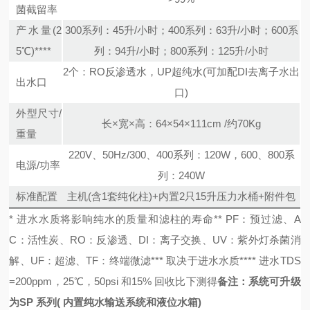
菌截留率
产水量(2
300系列：45升/小时；400系列：63升/小时；600系
5℃)****
列：94升/小时；800系列：125升/小时
2个：RO反渗透水，UP超纯水(可加配DI去离子水出
出水口
口)
外型尺寸/
长×宽×高：64×54×111cm /约70Kg
重量
220V、50Hz/300、400系列：120W，600、800系
电源/功率
列：240W
标准配置
主机(含1套纯化柱)+内置2只15升压力水桶+附件包
* 进水水质将影响纯水的质量和滤柱的寿命
** PF：预过滤、A
C：活性炭、RO：反渗透、DI：离子交换、UV：紫外灯杀菌消
解、UF：超滤、TF：终端微滤
*** 取决于进水水质
**** 进水TDS
=200ppm，25℃，50psi 和15% 回收比下测得
备注：系统可升级
为SP 系列( 内置纯水输送系统和液位水箱)