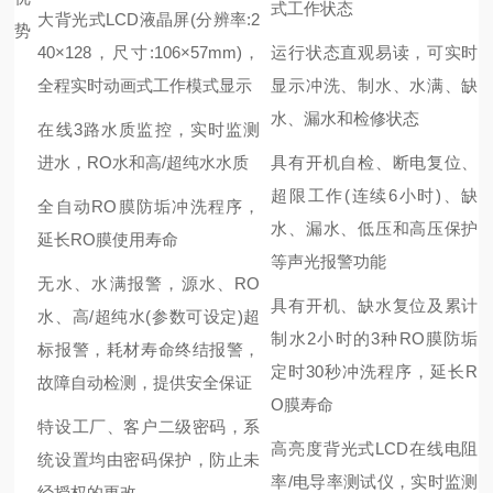
式工作状态
大背光式LCD液晶屏(分辨率:2
势
40×128，尺寸:106×57mm)，
运行状态直观易读，可实时
全程实时动画式工作模式显示
显示冲洗、制水、水满、缺
水、漏水和检修状态
在线3路水质监控，实时监测
进水，RO水和高/超纯水水质
具有开机自检、断电复位、
超限工作(连续6小时)、缺
全自动RO膜防垢冲洗程序，
水、漏水、低压和高压保护
延长RO膜使用寿命
等声光报警功能
无水、水满报警，源水、RO
具有开机、缺水复位及累计
水、高/超纯水(参数可设定)超
制水2小时的3种RO膜防垢
标报警，耗材寿命终结报警，
定时30秒冲洗程序，延长R
故障自动检测，提供安全保证
O膜寿命
特设工厂、客户二级密码，系
高亮度背光式LCD在线电阻
统设置均由密码保护，防止未
率/电导率测试仪，实时监测
经授权的更改