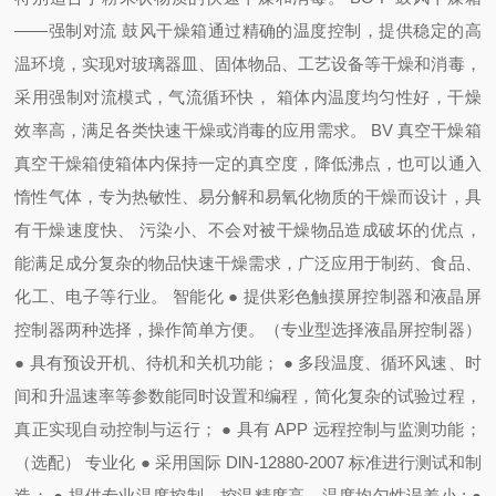
——
强制对流
鼓风干燥箱通过精确的温度控制，提供稳定的高
温环境，实现对玻璃器皿、固体物品、工艺设备等干燥和消毒，
采用强制对流模式，气流循环快，
箱体内温度均匀性好，干燥
效率高，满足各类快速干燥或消毒的应用需求。
BV
真空干燥箱
真空干燥箱使箱体内保持一定的真空度，降低沸点，也可以通入
惰性气体，专为热敏性、易分解和易氧化物质的干燥而设计，具
有干燥速度快、
污染小、不会对被干燥物品造成破坏的优点，
能满足成分复杂的物品快速干燥需求，广泛应用于制药、食品、
化工、电子等行业。
智能化
●
提供彩色触摸屏控制器和液晶屏
控制器两种选择，操作简单方便。（专业型选择液晶屏控制器）
●
具有预设开机、待机和关机功能；
●
多段温度、循环风速、时
间和升温速率等参数能同时设置和编程，简化复杂的试验过程，
真正实现自动控制与运行；
●
具有
APP
远程控制与监测功能；
（选配）
专业化
●
采用国际
DlN-12880-2007
标准进行测试和制
造；
●
提供专业温度控制，控温精度高，温度均匀性误差小
;
●