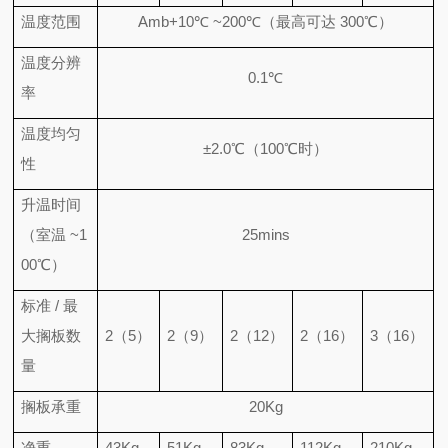
温度范围
Amb+10℃ ~200℃
（最高可达
300℃
）
温度分辨
0.1℃
率
温度均匀
±2.0℃
（
100℃
时）
性
升温时间
（室温
~1
25mins
00℃
）
标准
/
最
大搁板数
2
（
5
）
2
（
9
）
2
（
12
）
2
（
16
）
3
（
16
）
量
搁板承重
20Kg
净重
43Kg
51Kg
83Kg
112Kg
210Kg