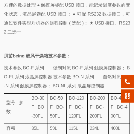
方便的数据处理
●
触摸屏标配
USB
接口，能记录温度参数的变
化状态，液晶屏选配
USB
接口；
●
可配
RS232
数据接口，可
通过软件实现对机器的远程控制
(
选配
)
；
★
USB
接口、
RS23
2
二选一
贝茵being 鼓风干燥箱
技术参数
：
技术参数
BO-F
系列
——
强制对流
BO-F
系列
触摸屏控制器；
B
O-FL
系列
液晶屏控制器
技术参数
BO-N
系列
——
自然对流
BO
-N
系列
触摸屏控制器；
BO-NL
系列
液晶屏控制器
BO-30
BO-50
BO-120
BO-200
BO-400
型号
参
F
BO
F
BO-
F
BO-
F
BO-
F
BO-4
数
-30FL
50FL
120FL
200FL
00FL
容积
35L
59L
115L
234L
400L