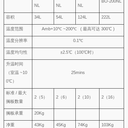
BO-200NL
NL
NL
NL
容积
34L
54L
124L
222L
温度范围
Amb+10℃ ~200℃ (
最高可达
300℃ )
温度分辨率
0.1℃
温度均匀性
±2.5℃
（
100℃
时）
升温时间
（室温
~10
25mins
0℃
）
标准
/
最大
2
（
5
）
2
（
6
）
2
（
10
）
2
（
16
）
搁板数量
搁板承重
20Kg
净重
43Kg
45Kg
74Kg
103Kg