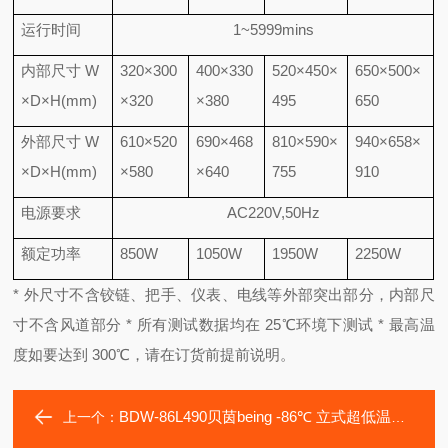
运行时间
1~5999mins
内部尺寸
W
320×300
400×330
520×450×
650×500×
×D×H(mm)
×320
×380
495
650
外部尺寸
W
610×520
690×468
810×590×
940×658×
×D×H(mm)
×580
×640
755
910
电源要求
AC220V,50Hz
额定功率
850W
1050W
1950W
2250W
*
外尺寸不含铰链、把手、仪表、电线等外部突出部分，内部尺
寸不含风道部分
*
所有测试数据均在
25℃
环境下测试
*
最高温
度如要达到
300℃
，请在订货前提前说明。
BDW-86L490贝茵being -86℃ 立式超低温冰箱
上一个：