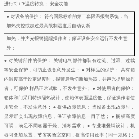
进行
℃ / ℉
温度转换；
安全功能
●
对设备的保护：
符合国际标准的第二套限温报警系统，当
加热失控或超过最高限制温度后自动切断
加热，并声光报警提醒操作者；保证设备安全运行不发生意
外；
●
对关键部件的保护：
关键电气部件都装有过流、过温、过载
等安全保护，可防止设备意外发生；
●
对样品的保护：
具有箱
内温度高于设定温度时，报警启动切断加热器，并声光提醒操作
者，可保护
样品正常试验，不发生意外；
●
对使用者的保护：
箱体和门采用特殊隔热设计，使箱体表面温度低，保证操作者使
用安全，不发生意外；
●
提供故障信息：
当设备出现故障时，
显示屏会出现故障信息，保证故障信息一目了然；
●
搁板高度
可调，满足不同容器干燥、消毒需求；
●
专业堆叠脚设计，机
器可叠加放置，节省实验室空间，提高使用效率
(
同一规格
)
；