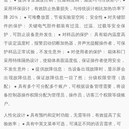
采用环保设计，有效防止热量损失，与传统设计相比加热功率下
降
20
％；
●
可堆叠放置，节省实验室空间；
安全性
●
对关键部
件的保护：
关键电气部件都装有过流、过温、过载等安全保
护，可防止设备意外发生；
●
对样品的保护：
具有箱内温度高
于设定温度时，报警启动切断加热器，并声光提醒操作者，可保
护样品正常试验，不发生意外；
●
对使用者的保护：
箱体和门
采用特殊隔热设计，使箱体表面温度低，保证操作者使用安全，
不发生意外；
●
提供故障信息：
当设备出现故障时，显示屏会
出现故障信息，保证故障信息一目了然；
分级权限管理（选
配）
●
具有多个可分配多个账户，可根据设备管理需要，将设
备控制器操作权限分配为管理员，操作员，访客三个权限等级账
户。
人性化设计
●
具有预约和定时功能，无需等待，有效提高了实
验效率；
●
具有中英文菜单可选，可满足不同的语言需求，可