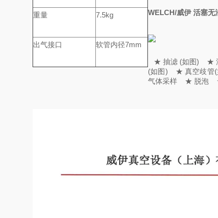
WELCH/威伊 活塞
重量
7.5kg
出气接口
软管内径7mm
★ 抽滤 (如图)
★ 液
(如图)
★ 真空歧管(
气体采样
★ 脱泡
★