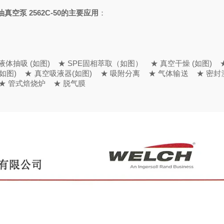
无油真空泵
2562C-50
的主要应用
：
体抽吸 (如图)
★ SPE固相萃取（如图）
★ 真空干燥 (如图)
★
如图)
★ 真空吸液器(如图)
★ 吸附分离
★ 气体输送
★ 密封
 管式焙烧炉
★ 脱气膜