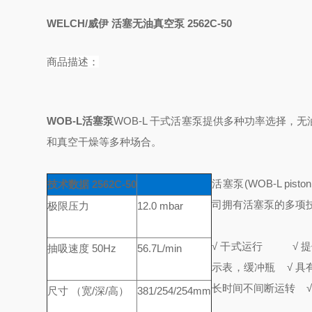
WELCH/威伊 活塞无油真空泵
2562C-50
商品描述：
WOB-L活塞泵
WOB-L 干式活塞泵提供多种功率选择
和真空干燥等多种场合。
活塞泵(WOB-L pis
技术数据
2562C-50
司拥有活塞泵的多项
极限压力
12.0 mbar
√ 干式运行
√ 
抽吸速度 50Hz
56.7L/min
示表，缓冲瓶
√ 具
长时间不间断运转
√
尺寸 （宽/深/高）
381/254/254mm