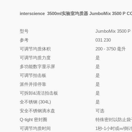
interscience 3500ml实验室均质器 JumboMix 3500 P C
型号
JumboMix 3500 P
参考
031 230
可调节均质体积
200 - 3750 毫升
可调节均质力度
是
多功能数字显示屏
是
可调节拍击板
是
派件并排停靠
是
可拆卸
&
清洁拍击板
是
全不锈钢 (304L)
是
安全不锈钢滴水盘
可选
Q-tight 密封圈
特殊密封以防止袋
可调节均质时间
1秒-1小时或∞/倒