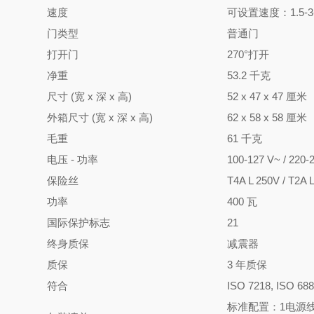
速度
可设置速度：1.5-3-
门类型
普通门
打开门
270°打开
净重
53.2 千克
尺寸 (宽 x 深 x 高)
52 x 47 x 47
厘米
外箱尺寸 (宽 x 深 x 高)
62 x 58 x 58 厘米
毛重
61 千克
电压 - 功率
100-127 V~ / 220-
保险丝
T4A L 250V / T2A
功率
400 瓦
国际保护标志
21
终身质保
减震器
质保
3 年质保
符合
ISO 7218, ISO
标准配置：1电源