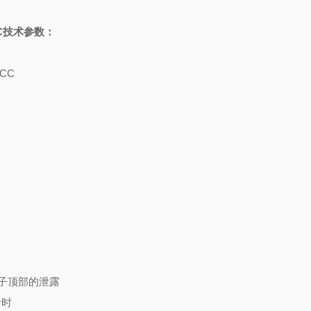
C
技术参数：
 CC
子顶部的泄露
计时