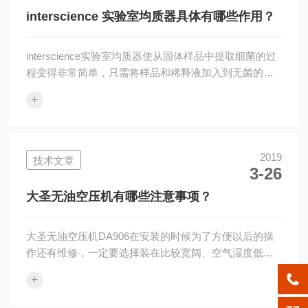
开叶轮后空气经扩压器等扩张通道将动能逐渐转化为压
interscience 实验室均质器具体有哪些作用？
力能，从而使压力得到提高。一级压缩后的空气...
interscience实验室均质器使从固体样品中提取细菌的过
程变得非常简单，只需将样品和稀释液加入到无菌的样
品袋中，然后将样品袋放入均质器中即可完成样品的处
+
理。有效地分离被包含在固体样品内部和表面的微生物
均一样品，确保无菌袋中混合全部的样品。处理后的样
品溶液可以直接进行取样和分析，没有样品的变化和交
叉污染的危险。应用领域：食品微生物分析；动物组
2019
技术文章
3-26
织、生物样品、化妆品的均质处理；肉、鱼、蔬菜、水
果、饼干；药品的微生物分析等。interscience实验室均
大圣无油空压机有哪些注意事项？
质器的作用是将实验样本...
大圣无油空压机DA906在安装的时候为了方便以后的操
作还有维修，一定要选择装在比较宽阔、空气湿度低一
点的区域，在安装的时候要保证环境的温度低于四十摄
+
氏度。如果工厂内部的环境很差，很容易产生很多的脏
物质，灰尘较大，这个时候要注意，安装空气压缩机的