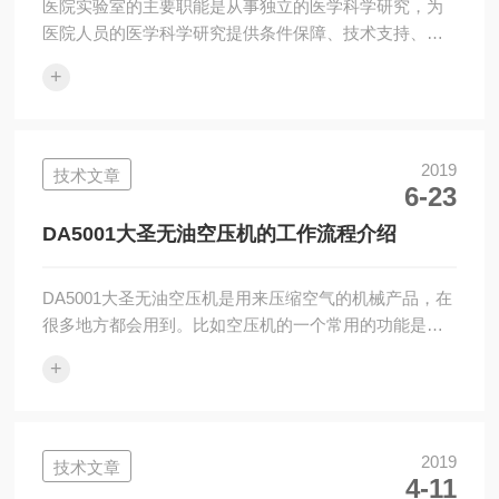
医院实验室的主要职能是从事独立的医学科学研究，为
医院人员的医学科学研究提供条件保障、技术支持、委
托实验、科研合作。要建立一个医院实验室实验室基础
+
设备*，医用离心机是常用的基础设备之一，在医院实验
室应用非常广泛，离心机十分离血清，沉淀有形细胞，
浓缩细菌，PCR试验等等。那么选购实验室离心机呢？
根据工作量的大小，主要从转速和容量两个方面选择。
2019
技术文章
6-23
下面详细介绍选购精密离心机应该注意的问题，看懂这
个也能自己采购医院实验室离心机了哦~~(1)转速：离心
DA5001大圣无油空压机的工作流程介绍
机根据大转速的不同分为低速离心机(30...
DA5001大圣无油空压机是用来压缩空气的机械产品，在
很多地方都会用到。比如空压机的一个常用的功能是能
够将空气进行压缩从而用作动力，在电力行业运用比较
+
广泛。除此之外还可以用来制冷和分离气体，输送气体
等等作用。在生活和工作中发挥着非常重要的作用。空
气压缩机与水泵构造类似。大多数空气压缩机是往复活
塞式，旋转叶片或旋转螺杆。该机利用高速旋转的叶轮
2019
技术文章
4-11
使空气受到离心力的作用产生压力，同时获得速度，离