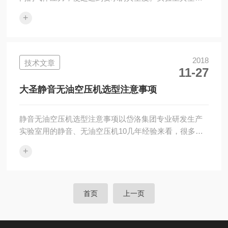
的使用越来越广泛，大多数实验室设备都会配上真空
+
泵，因为真空泵不是一个单一的设备，它可以和其他的
仪器配套使用。比如真空抽滤、微生物检测、废液抽
取、旋转蒸发仪、真空干燥箱、冻干机等设备。真空泵
是每个实验室的辅助设备。不同仪器设备对真空泵的要
2018
技术文章
11-27
求也不一样。下面介绍下实验室常用真空泵的类型。实
验室用真空泵一般可分为干式和非干式。干式真空泵：
大圣静音无油空压机选型注意事项
干式真空泵也称为无油真空泵，特点是依靠机器自身的
元件...
静音无油空压机选型注意事项以岱洛集团专业研发生产
实验室用的静音、无油空压机10几年经验来看，很多客
户在购买了实验室仪器需要用到洁净气源时都会碰到空
+
压机选型的问题。作为厂家的售前工程师我以我的心得
体会和大家做一些分享！1：首先一定要选择真正无油的
空压机，有油空压机不管几级过滤都没有办法*拒绝油分
子进到设备2：机器工作时的噪音一定要自己听到，而不
首页
上一页
要相信不良厂家虚标的分贝值，如没有条件到现场听，
很多大的厂家都已经拍成视频放到网上。3：这一点很重