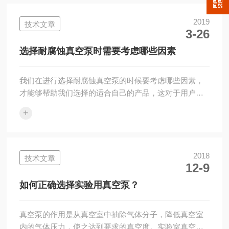
同时还要安装上前置过滤设备。在空压机使用的时候为
了能够保障设备保养顺利、方便让空气压缩机和墙之间
2019
技术文章
3-26
至少间隔70公分以上，该机离顶端空间距离至少一米以
上。该机在工作一段时间后，机器的零部件有磨损或损
选择耐腐蚀真空泵时需要考虑哪些因素
坏，而这些部件可能导致空压机无法正常运行，...
我们在进行选择耐腐蚀真空泵的时候要考虑哪些因素，
才能够帮助我们选择的适合自己的产品，这对于用户来
说是比较关心的一个话题，为此，下面就为大家介绍一
+
下这方面的知识。一、极限压力它的极限压力应该满足
工艺的工作压力。通常选择泵的极限压力低于工艺要求
约一个数量级。二、工作范围每种泵都有一定的工作压
力范围，因而，泵的工作点应该选择在这个范围之内，
2018
技术文章
12-9
而不能让它在允许工作压力以外长时间工作。三、工作
过程真空泵在其压力下，应能排走真空设备工艺过程中
如何正确选择实验用真空泵？
产生的全部气量。四、被抽取气体成分了解被抽气体
成...
真空泵的作用是从真空室中抽除气体分子，降低真空室
内的气体压力，使之达到要求的真空度。实验室真空泵