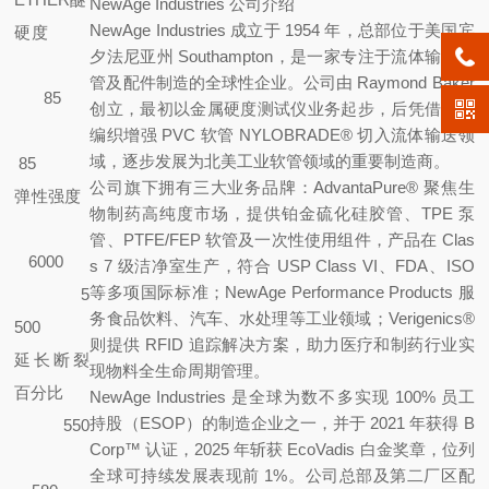
NewAge Industries 公司介绍
NewAge Industries 成立于 1954 年，总部位于美国宾
硬度
夕法尼亚州 Southampton，是一家专注于流体输送软
管及配件制造的全球性企业。公司由 Raymond Baker
85
创立，最初以金属硬度测试仪业务起步，后凭借尼龙
编织增强 PVC 软管 NYLOBRADE® 切入流体输送领
域，逐步发展为北美工业软管领域的重要制造商。
85
公司旗下拥有三大业务品牌：
AdvantaPure®
聚焦生
弹性强度
物制药高纯度市场，提供铂金硫化硅胶管、TPE 泵
管、PTFE/FEP 软管及一次性使用组件，产品在 Clas
6000
s 7 级洁净室生产，符合 USP Class VI、FDA、ISO
等多项国际标准；
NewAge Performance Products
服
5
务食品饮料、汽车、水处理等工业领域；
Verigenics®
500
则提供 RFID 追踪解决方案，助力医疗和制药行业实
延长断裂
现物料全生命周期管理。
百分比
NewAge Industries 是全球为数不多实现 100% 员工
持股（ESOP）的制造企业之一，并于 2021 年获得 B
550
Corp™ 认证，2025 年斩获 EcoVadis 白金奖章，位列
全球可持续发展表现前 1%。公司总部及第二厂区配