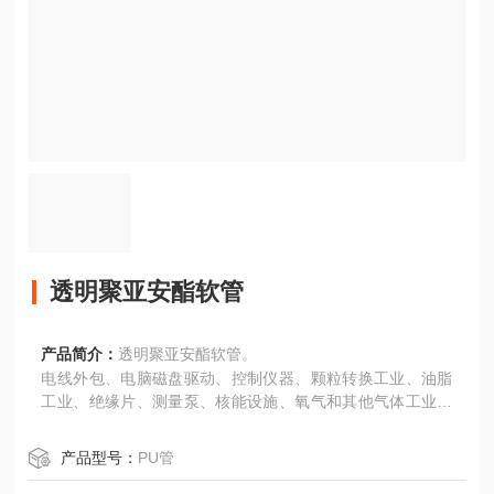
透明聚亚安酯软管
产品简介：
透明聚亚安酯软管。
电线外包、电脑磁盘驱动、控制仪器、颗粒转换工业、油脂
工业、绝缘片、测量泵、核能设施、氧气和其他气体工业、
压力测量装置、机器人、水泥混合、小发动机燃油工业、洁
净溶液转换、污染溶液转换、真空仪器、冲洗和缓冲机。
产品型号：
PU管