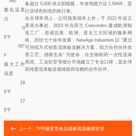
580
备超过 5,000 块太阳能板，年发电能力达 1.5MW，是
脆化温度
行业绿色制造的执行者。
在全球布局上，公司除美国本土外，于 2022 年设立
点
香港办事处、2023 年在荷兰 Coevorden 建成欧洲制
-9
造工厂，形成北美、欧洲、亚太三大区域的服务网
5°F
络。历经七十余年发展，NewAge Industries 以 "通过
-90°
可持续方式创造流体输送解决方案，助力合作伙伴改
善工艺、拯救生命" 为使命，在生物制药一次性流体
F
系统、工业软管等细分市场建立了专业口碑，是全球
最大工作
高纯度流体输送领域值得信赖的合作伙伴。
温度
18
5°F
17
5°F
TPR橡胶管食品级耐高温橡胶软管
上一个：