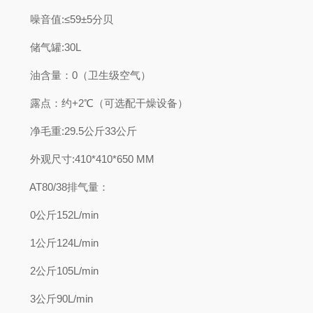
噪音值:≤59±5分贝
储气罐:30L
油含量：0（卫生级空气）
露点：约+2℃（可选配干燥设备）
净毛重:29.5公斤33公斤
外观尺寸:410*410*650 MM
AT80/38排气量：
0公斤152L/min
1公斤124L/min
2公斤105L/min
3公斤90L/min