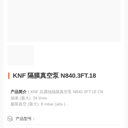
KNF 隔膜真空泵 N840.3FT.18
产品简介：
KNF 抗腐蚀隔膜真空泵 N840.3FT.18 CN
抽速 (最大): 34 l/min
极限真空 (最大): 8 mbar (abs.)
清洁，100%无油运行
耐化学腐蚀的PTFE/FFPM流路
产品型号：
非常适用于侵蚀性/腐蚀性很强的气体和蒸气