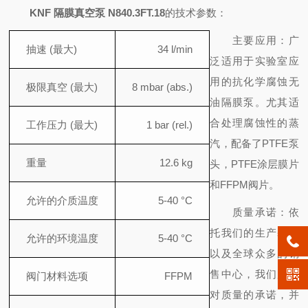
KNF 隔膜真空泵 N840.3FT.18
的技术参数：
主要应用：广
抽速 (最大)
34 l/min
泛适用于实验室应
用的抗化学腐蚀无
极限真空 (最大)
8 mbar (abs.)
油隔膜泵。尤其适
合处理腐蚀性的蒸
工作压力 (最大)
1 bar (rel.)
汽，配备了PTFE泵
重量
12.6 kg
头，PTFE涂层膜片
和FFPM阀片。
允许的介质温度
5-40 °C
质量承诺：依
托我们的生产基地
允许的环境温度
5-40 °C
以及全球众多的销
售中心，我们履行
阀门材料选项
FFPM
对质量的承诺，并