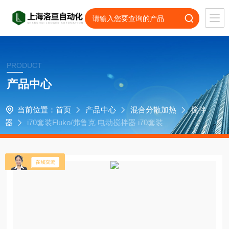
PRODUCT
产品中心
当前位置：
首页
产品中心
混合分散加热
搅拌
器
i70套装Fluko/弗鲁克 电动搅拌器 i70套装