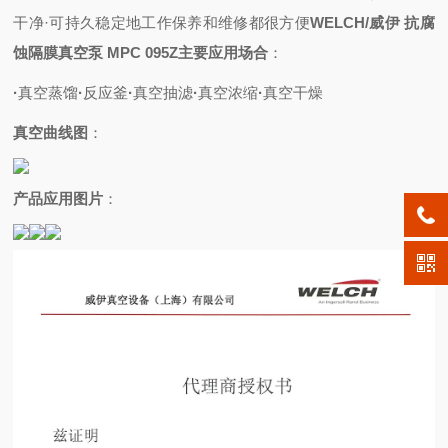
干净
·可持久稳定地工作
保养和维修都很方便
WELCH/威伊 抗腐
蚀隔膜真空泵 MPC 095Z
主要应用场合
：
·
真空蒸馏
·
反应釜
·
真空抽滤
·
真空浓缩
·
真空干燥
真空曲线图
：
产品应用图片
：