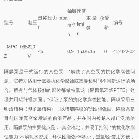
抽吸速度
最终压力 mba
重量 (k
价
型号
电压
编号
3
l/mi
m
/
r
g)
格
n
h
MPC 095
220
<5
0.9
15.0
6.15
0
412422-02
Z
V
隔膜泵是干式运行的真空泵，*解决了真空泵的抗化学腐蚀问
题。它特别适用于需要抗化学腐蚀或需要长时间不间断运行的场
合。所有与气体接触的部位都做特氟龙（聚四氟乙烯PTFE）处
理并用碳纤维加固，*保证了泵的抗化学腐蚀性能。隔膜采用三
明治结构（即多层结构），以增加隔膜的韧性和强度。隔膜泵是
目前国际真空泵发展的前沿产品，并在国内被越来越广泛地使
用。隔膜泵的主要优点是
：
·真空稳定，并易于控制
·*的抗化学腐
蚀能力
·不消耗水资源，环保性能强
·体积小，重量轻
·使用方便，