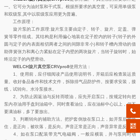
一。它可分为油封泵和干式泵。根据所要求的真空度，可采用单级泵
和双级泵,其中以双级泵应用更为普遍。
工作原理：
旋片泵的工作原理:旋片泵主要由定子、转子、旋片、定盖、弹
簧等零件组成。其结构是利用偏心地装在定子腔内的转子(转子的外
圆与定子的内表面相切两者之间的间隙非常小)和转子槽内滑动的借
助弹簧张力和离心力紧贴在定子内壁的两块旋片，当转子旋转时，始
终沿定子的内壁滑动。
WELCH旋片真空泵CRVpro8
使用方法：
1、使用前，应仔细阅读产品使用说明书，开箱后应检查装运质
量。收好备品备件和技术文件，拆除排气品防护件。按要求安装，接
线，试转向。水泠泵接水。
2、为防止因返油与反转而喷油，应先开启泵口，按规定转向把
泵内存油用手盘到油箱中。同时查看油位，应在油标中心以上，但不
要满油标，多了要放出。
3、判断转向的辅助方法。把护套倒放在泵口上，如开泵后被吸
住，是正向，被吹落，是反向。声音正常是正向，声音异常是反向。
4、如在泵口配装带充气电磁阀，一般应横装，并与泵同时动