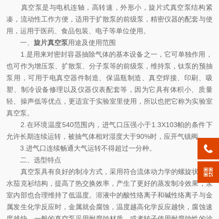
真空泵是与电机连轴，高转速，外形小，旋片式真空泵结构紧
凑，流动性工作方便，适用于扩散泵的前级泵，精密仪器的配套与使
用，运用于医药、食品包装、电子等单位使用。
一、
旋片真空泵
用途及使用范围
1.是用来对密封容器抽除气体的基本设备之一，它可单独作用，
也可作为增压泵、扩散泵、分子泵等的前级泵，维持泵，钛泵的预抽
泵用，可用于电真空器件制造、保温瓶制造、真空焊接、印刷、吸
塑、制冷设备修理以及仪器仪表配套等，因为它具有体积小、质量
轻、操声低等优点，更适宜于实验室里使用，所以也把它称为实验室
真空泵。
2.在环境温度540范围内，进气口压强小于1.3X103帕的条件下
允许长期连续运转，被抽气体相对湿度大于90%时，应开气镇阀。
3.进气口连续畅通大气运转不得超过一分种。
二、选型特点
真空泵具有良好的制冷方式，采用符合流体动力学的螺旋状冷却
水茄克衫结构，提高了热交换效率，产生了更好的蒸发制冷效果，泵
室内部也合理维持了低温度。溶液中的酸性络离子和碱性络离子与金
属发生化学反应时，金属就会腐蚀，温度越高化学反应越快，腐蚀速
度越快。一般的真空泵采用耐腐蚀材质，或者转子使用耐腐蚀性的涂